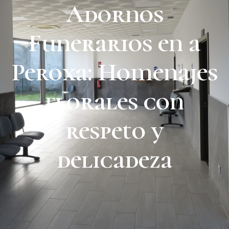
Adornos
Funerarios en a
Peroxa: Homenajes
florales con
respeto y
delicadeza