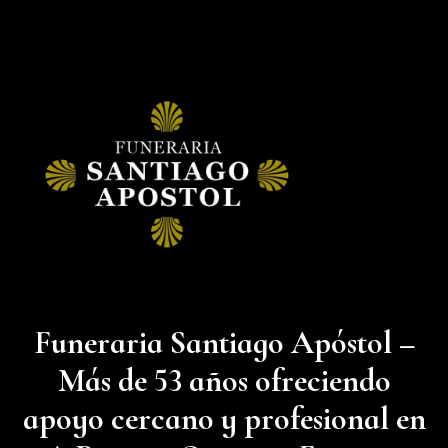
arreglo floral
funerario que va
en altura. En
También le
nuestra empresa
ofrecemos una
contamos con
gran variedad de
varios modelos.
ramos. Llámenos y
realice su pedido
personalizado. Le
atendemos las 24
horas del día en
nuestras
instalaciones.
Funeraria Santiago Apóstol –
Más de 53 años ofreciendo
apoyo cercano y profesional en