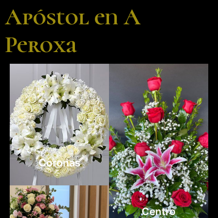
Apóstol en A
Peroxa
Coronas
Son los productos
Centro
más conocidos