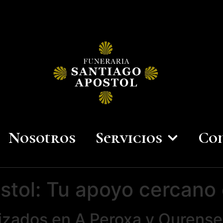
Nosotros
Servicios
Co
stol: Tu apoyo cercano
lizados en A Peroxa y Ourense