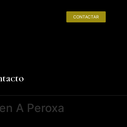
CONTACTAR
ntacto
 en A Peroxa